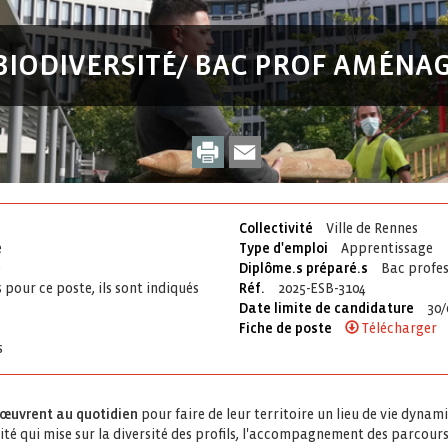
 BIODIVERSITÉ/ BAC PROF AMÉN
Collectivité
Ville de Rennes
é
Type d'emploi
Apprentissage
é
Diplôme.s préparé.s
Bac profe
 pour ce poste, ils sont indiqués
Réf.
2025-ESB-3104
Date limite de candidature
30/
Fiche de poste
Télécharger
s
 œuvrent au quotidien
pour faire de leur territoire un lieu de vie dynam
vité qui mise sur la diversité des profils, l'accompagnement des parcours 