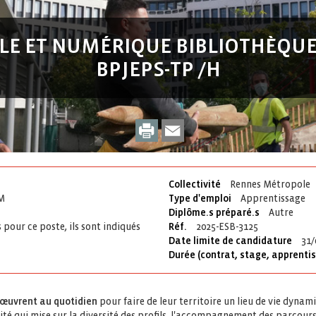
LE ET NUMÉRIQUE BIBLIOTHÈQUE 
BPJEPS-TP /H
Collectivité
Rennes Métropole
RM
Type d'emploi
Apprentissage
Diplôme.s préparé.s
Autre
 pour ce poste, ils sont indiqués
Réf.
2025-ESB-3125
Date limite de candidature
31/
Durée (contrat, stage, apprenti
 œuvrent au quotidien
pour faire de leur territoire un lieu de vie dynam
vité qui mise sur la diversité des profils, l'accompagnement des parcours 