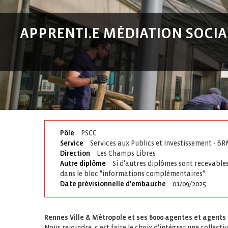
APPRENTI.E MÉDIATION SOCIA
Pôle
PSCC
Service
Services aux Publics et Investissement - B
Direction
Les Champs Libres
Autre diplôme
Si d'autres diplômes sont recevables
dans le bloc "informations complémentaires".
Date prévisionnelle d'embauche
01/09/2025
Rennes Ville & Métropole et ses 6000 agentes et agents
Nous rejoindre, c'est faire le choix d'intégrer une collecti