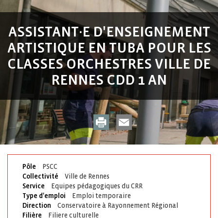
ASSISTANT·E D'ENSEIGNEMENT
ARTISTIQUE EN TUBA POUR LES
CLASSES ORCHESTRES VILLE DE
RENNES CDD 1 AN
Pôle
PSCC
Collectivité
Ville de Rennes
Service
Equipes pédagogiques du CRR
Type d'emploi
Emploi temporaire
Direction
Conservatoire à Rayonnement Régional
Filière
Filiere culturelle