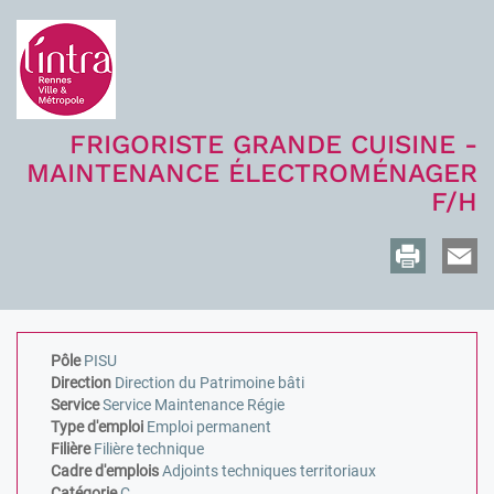
FRIGORISTE GRANDE CUISINE -
MAINTENANCE ÉLECTROMÉNAGER
F/H
Pôle
PISU
Direction
Direction du Patrimoine bâti
Service
Service Maintenance Régie
Type d'emploi
Emploi permanent
Filière
Filière technique
Cadre d'emplois
Adjoints techniques territoriaux
Catégorie
C