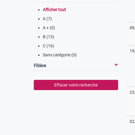
Afficher tout
A (7)
A + (0)
08
B (13)
C (16)
19
Sans catégorie (0)
Filière
Effacer votre recherche
23
02