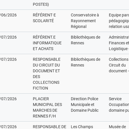
POSTES)
/06/2026
RÉFÉRENT·E
Conservatoire à
Equipe par
SCOLARITÉ
Rayonnement
pédagogiqu
Régional
relation us
/07/2026
RÉFÉRENT.E
Bibliothèques de
Administrat
INFORMATIQUE
Rennes
Finances e
ET ACHATS
Logistique
/07/2026
RESPONSABLE
Bibliothèques de
Collections
DU CIRCUIT DU
Rennes
Circuit du
DOCUMENT ET
document 
DES
COLLECTIONS
FICTION
/07/2026
PLACIER
Direction Police
Service
MUNICIPAL DES
Municipale et
Occupation
MARCHES DE
Domaine Public
domaine pu
RENNES F/H
/07/2026
RESPONSABLE DE
Les Champs
Musée de