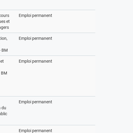
cours
Emploi permanent
es et
agers
ion,
Emploi permanent
t
 - BM
 et
Emploi permanent
- BM
Emploi permanent
 du
blic
Emploi permanent