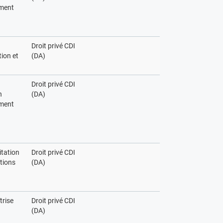
ment
Droit privé CDI
ion et
(DA)
Droit privé CDI
n
(DA)
ment
itation
Droit privé CDI
ations
(DA)
trise
Droit privé CDI
(DA)