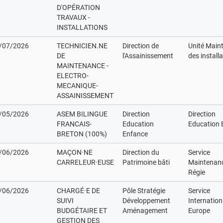
D'OPÉRATION
TRAVAUX -
INSTALLATIONS
/07/2026
TECHNICIEN.NE
Direction de
Unité Main
DE
l'Assainissement
des install
MAINTENANCE -
ELECTRO-
MECANIQUE-
ASSAINISSEMENT
/05/2026
ASEM BILINGUE
Direction
Direction
FRANCAIS-
Education
Education 
BRETON (100%)
Enfance
/06/2026
MAÇON·NE
Direction du
Service
CARRELEUR·EUSE
Patrimoine bâti
Maintenan
Régie
/06/2026
CHARGÉ·E DE
Pôle Stratégie
Service
SUIVI
Développement
Internation
BUDGÉTAIRE ET
Aménagement
Europe
GESTION DES