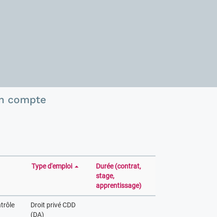
n compte
Type d'emploi
Durée (contrat,
stage,
apprentissage)
trôle
Droit privé CDD
(DA)