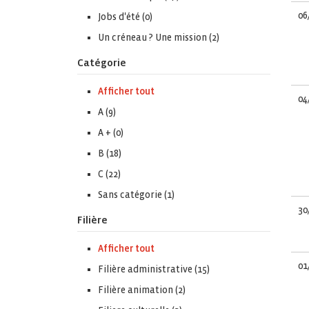
06
Jobs d'été (0)
Un créneau ? Une mission (2)
Catégorie
Afficher tout
04
A (9)
A + (0)
B (18)
C (22)
Sans catégorie (1)
30
Filière
Afficher tout
01
Filière administrative (15)
Filière animation (2)