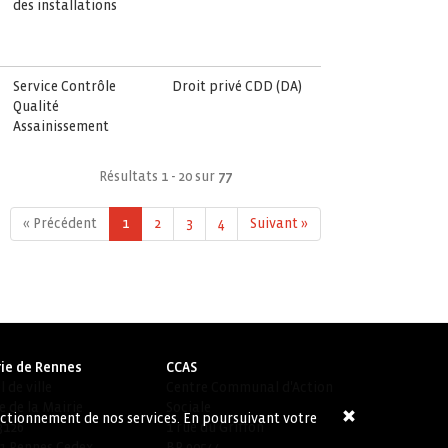
des installations
Service Contrôle
Droit privé CDD (DA)
Qualité
Assainissement
Résultats 1 - 20 sur
77
« Précédent
1
2
3
4
Suivant »
ie de Rennes
CCAS
 de ville
Centre Communal d'Action
e de la Mairie
Sociale
onctionnement de nos services. En poursuivant votre
3126
1 rue du Griffon
1 Rennes Cedex
BP 90544