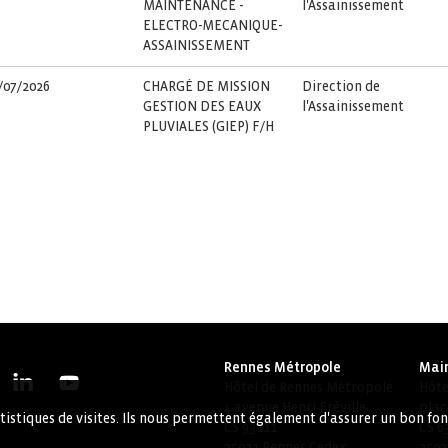
MAINTENANCE -
l'Assainissement
ELECTRO-MECANIQUE-
ASSAINISSEMENT
/07/2026
CHARGÉ DE MISSION
Direction de
GESTION DES EAUX
l'Assainissement
PLUVIALES (GIEP) F/H
Rennes Métropole
Mair
Hôtel de Rennes Métropole
Hôtel
4 avenue Henri Fréville
plac
tatistiques de visites. Ils nous permettent également d'assurer un bon f
CS 93111
CS 6
35031 Rennes Cedex
3503