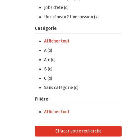
Jobs d'été (0)
Un créneau ? Une mission (2)
Catégorie
Afficher tout
A (0)
A + (0)
B (0)
C (0)
Sans catégorie (0)
Filière
Afficher tout
Effacer votre recherche