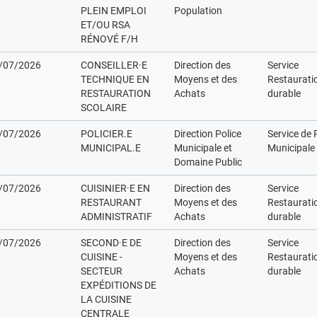
PLEIN EMPLOI
Population
ET/OU RSA
RÉNOVÉ F/H
/07/2026
CONSEILLER·E
Direction des
Service
TECHNIQUE EN
Moyens et des
Restaurati
RESTAURATION
Achats
durable
SCOLAIRE
/07/2026
POLICIER.E
Direction Police
Service de 
MUNICIPAL.E
Municipale et
Municipale
Domaine Public
/07/2026
CUISINIER·E EN
Direction des
Service
RESTAURANT
Moyens et des
Restaurati
ADMINISTRATIF
Achats
durable
/07/2026
SECOND·E DE
Direction des
Service
CUISINE -
Moyens et des
Restaurati
SECTEUR
Achats
durable
EXPÉDITIONS DE
LA CUISINE
CENTRALE