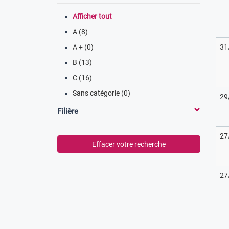
Afficher tout
A (8)
A + (0)
31
B (13)
C (16)
Sans catégorie (0)
29
Filière
27
Effacer votre recherche
27