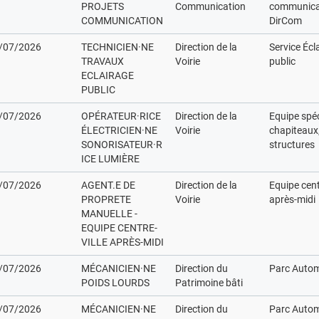
PROJETS
Communication
communicat
COMMUNICATION
DirCom
/07/2026
TECHNICIEN·NE
Direction de la
Service Écl
TRAVAUX
Voirie
public
ECLAIRAGE
PUBLIC
/07/2026
OPÉRATEUR·RICE
Direction de la
Equipe spéc
ÉLECTRICIEN·NE
Voirie
chapiteaux,
SONORISATEUR·R
structures
ICE LUMIÈRE
/07/2026
AGENT.E DE
Direction de la
Equipe cent
PROPRETE
Voirie
après-midi
MANUELLE -
EQUIPE CENTRE-
VILLE APRÈS-MIDI
/07/2026
MÉCANICIEN·NE
Direction du
Parc Autom
POIDS LOURDS
Patrimoine bâti
/07/2026
MÉCANICIEN·NE
Direction du
Parc Autom