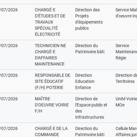
/07/2026
CHARGÉ·E
Direction des
Service Maî
D'ÉTUDES ET DE
Projets
d'oeuvre In
TRAVAUX
d'équipements
SPÉCIALITÉ
publics
ÉLECTRICITÉ
/07/2026
TECHNICIEN·NE
Direction du
Service
CHARGÉ·E
Patrimoine bâti
Maintenan
D'AFFAIRES
Régie
MAINTENANCE
/07/2026
RESPONSABLE DE
Direction
Direction d
SITE ÉDUCATIF
Education
Territoires
(F/H) POTERIE
Enfance
/07/2026
MAÎTRE
Direction de
Unité Voiri
D'OEUVRE VOIRIE
l'Espace public et
MOe
F/H
des
Infrastructures
/07/2026
CHARGÉ·E DE LA
Direction du
Cellule Ma
COMMANDE
Patrimoine bâti
Affaires ju