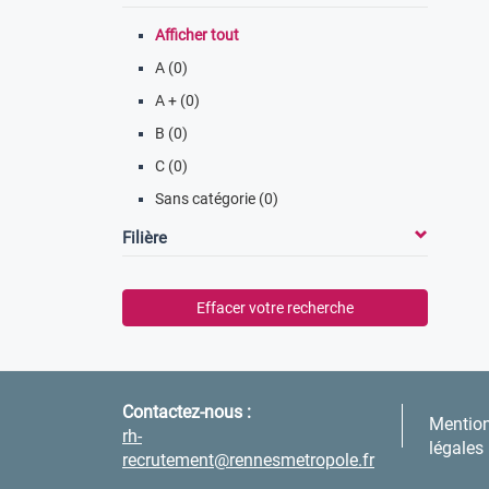
Afficher tout
A (0)
A + (0)
B (0)
C (0)
Sans catégorie (0)
Filière
Effacer votre recherche
Contactez-nous :
Mentio
rh-
légales
recrutement@rennesmetropole.fr