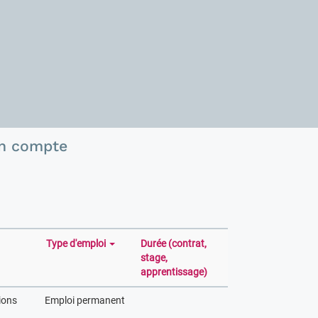
n compte
Type d'emploi
Durée (contrat,
stage,
apprentissage)
ions
Emploi permanent