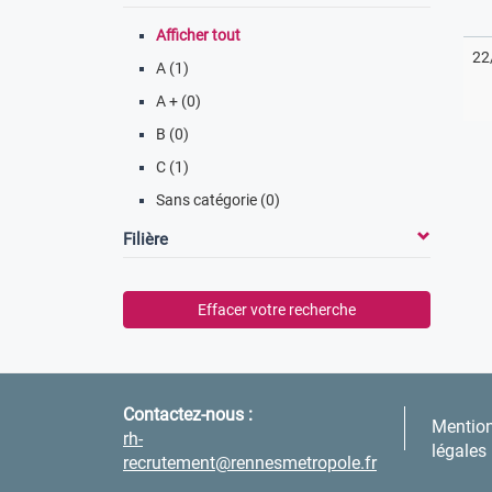
Afficher tout
22
A (1)
A + (0)
B (0)
C (1)
Sans catégorie (0)
Filière
Effacer votre recherche
Contactez-nous :
Mentio
rh-
légales
recrutement@rennesmetropole.fr