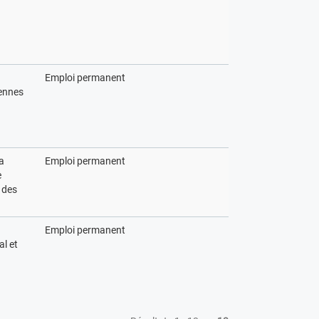
Emploi permanent
ennes
la
Emploi permanent
e
 des
Emploi permanent
al et