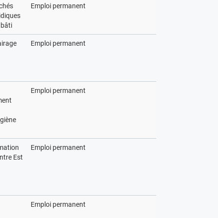
rchés
Emploi permanent
ridiques
bâti
airage
Emploi permanent
Emploi permanent
ment
ygiène
mation
Emploi permanent
ntre Est
Emploi permanent