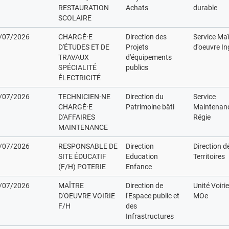
RESTAURATION
Achats
durable
SCOLAIRE
/07/2026
CHARGÉ·E
Direction des
Service Maî
D'ÉTUDES ET DE
Projets
d'oeuvre In
TRAVAUX
d'équipements
SPÉCIALITÉ
publics
ÉLECTRICITÉ
/07/2026
TECHNICIEN·NE
Direction du
Service
CHARGÉ·E
Patrimoine bâti
Maintenan
D'AFFAIRES
Régie
MAINTENANCE
/07/2026
RESPONSABLE DE
Direction
Direction d
SITE ÉDUCATIF
Education
Territoires
(F/H) POTERIE
Enfance
/07/2026
MAÎTRE
Direction de
Unité Voiri
D'OEUVRE VOIRIE
l'Espace public et
MOe
F/H
des
Infrastructures