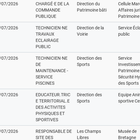
/07/2026
CHARGÉ·E DE LA
Direction du
Cellule Ma
COMMANDE
Patrimoine bâti
Affaires ju
PUBLIQUE
Patrimoine 
/07/2026
TECHNICIEN·NE
Direction de la
Service Écl
TRAVAUX
Voirie
public
ECLAIRAGE
PUBLIC
/07/2026
TECHNICIEN·NE
Direction des
Service
DE
Sports
Investisse
MAINTENANCE -
Patrimoine
SERVICE
Sécurité H
PISCINES
des Sports
/07/2026
EDUCATEUR.TRIC
Direction des
Equipe Ani
E TERRITORIAL.E
Sports
sportive Ce
DES ACTIVITES
PHYSIQUES ET
SPORTIVES
/07/2026
RESPONSABLE DE
Les Champs
Musée de
SITE DES
Libres
Bretagne