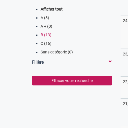
Afficher tout
A (8)
24
A + (0)
B (13)
C (16)
Sans catégorie (0)
23
Filière
Effacer votre recherche
22
21