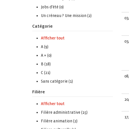
Jobs d'été (0)
Un créneau ? Une mission (2)
03
Catégorie
Afficher tout
03
A (9)
A + (0)
B (18)
C (21)
08
Sans catégorie (1)
Filière
20
Afficher tout
Filière administrative (15)
17
Filière animation (2)