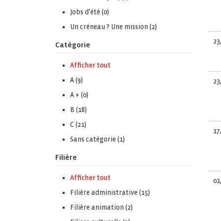
Jobs d'été (0)
Un créneau ? Une mission (2)
23
Catégorie
Afficher tout
A (9)
23
A + (0)
B (18)
C (21)
17
Sans catégorie (1)
Filière
Afficher tout
02
Filière administrative (15)
Filière animation (2)