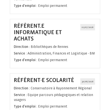
Type d'emploi :
Emploi permanent
RÉFÉRENT.E
01/07/2026
INFORMATIQUE ET
(Nouvelle
ACHATS
fenêtre)
Direction :
Bibliothèques de Rennes
Service :
Administration, Finances et Logistique - BM
Type d'emploi :
Emploi permanent
(Nouvelle
RÉFÉRENT·E SCOLARITÉ
30/06/2026
fenêtre)
Direction :
Conservatoire à Rayonnement Régional
Service :
Equipe parcours pédagogiques et relation
usagers
Type d'emploi :
Emploi permanent