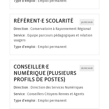
Type d'emploi :
Emploi permanent
(Nouvelle
RÉFÉRENT·E SCOLARITÉ
30/06/2026
fenêtre)
Direction :
Conservatoire à Rayonnement Régional
Service :
Equipe parcours pédagogiques et relation
usagers
Type d'emploi :
Emploi permanent
CONSEILLER·E
26/06/2026
NUMÉRIQUE (PLUSIEURS
(Nouvelle
PROFILS DE POSTES)
fenêtre)
Direction :
Direction des Services Numériques
Service :
Conseillers Citoyens Rennes et Agents
Type d'emploi :
Emploi permanent