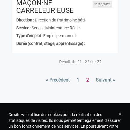
MAÇON·NE
11/06/2026
(Nouvelle fenêtre)
CARRELEUR·EUSE
Direction :
Direction du Patrimoine bâti
Service :
Service Maintenance Régie
Type d'emploi :
Emploi permanent
Durée (contrat, stage, apprentissage) :
Résultats 21 - 22 sur
22
« Précédent
1
2
Suivant »
Contactez-nous :
Ce site web utilise des cookies pour la réalisation des
rh-recrutement@rennesmetropole.fr
statistiques de visites. Ils nous permettent également d'assurer
Mentions légales
un bon fonctionnement de nos services. En poursuivant votre