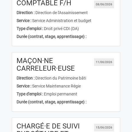
(Nouvelle fenêtre)
COMPTABLE F/H
08/06/2026
Direction :
Direction de l'Assainissement
Service :
Service Administration et budget
Type d'emploi :
Droit privé CDI (DA)
Durée (contrat, stage, apprentissage) :
MAÇON·NE
11/06/2026
(Nouvelle fenêtre)
CARRELEUR·EUSE
Direction :
Direction du Patrimoine bâti
Service :
Service Maintenance Régie
Type d'emploi :
Emploi permanent
Durée (contrat, stage, apprentissage) :
CHARGÉ·E DE SUIVI
15/06/2026