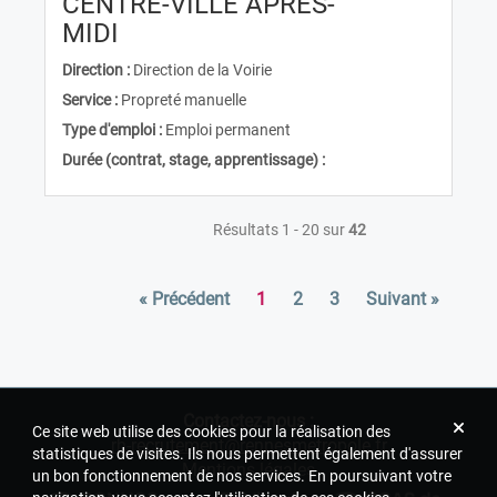
CENTRE-VILLE APRÈS-
(Nouvelle fenêtre)
MIDI
Direction :
Direction de la Voirie
Service :
Propreté manuelle
Type d'emploi :
Emploi permanent
Durée (contrat, stage, apprentissage) :
Résultats 1 - 20 sur
42
« Précédent
1
2
3
Suivant »
Contactez-nous :
Ce site web utilise des cookies pour la réalisation des
rh-recrutement@rennesmetropole.fr
statistiques de visites. Ils nous permettent également d'assurer
Mentions légales
un bon fonctionnement de nos services. En poursuivant votre