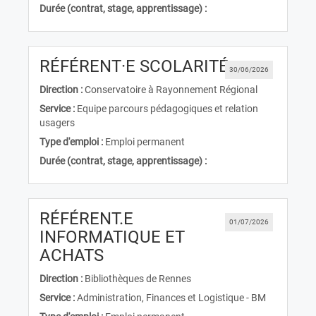
Durée (contrat, stage, apprentissage) :
(Nouvelle f
RÉFÉRENT·E SCOLARITÉ
30/06/2026
Direction :
Conservatoire à Rayonnement Régional
Service :
Equipe parcours pédagogiques et relation
usagers
Type d'emploi :
Emploi permanent
Durée (contrat, stage, apprentissage) :
RÉFÉRENT.E
01/07/2026
INFORMATIQUE ET
(Nouvelle fenêtre)
ACHATS
Direction :
Bibliothèques de Rennes
Service :
Administration, Finances et Logistique - BM