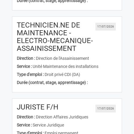
Durée (contrat, stage, apprentissage) :
TECHNICIEN.NE DE
17/07/2026
MAINTENANCE -
ELECTRO-MECANIQUE-
(Nouvelle fenêtre)
ASSAINISSEMENT
Direction :
Direction de l'Assainissement
Service :
Unité Maintenance des installations
Type d'emploi :
Droit privé CDI (DA)
Durée (contrat, stage, apprentissage) :
(Nouvelle fenêtre)
JURISTE F/H
17/07/2026
Direction :
Direction Affaires Juridiques
Service :
Service Juridique
Type d'emploi :
Emploi permanent