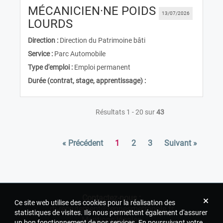
MÉCANICIEN·NE POIDS
13/07/2026
(Nouvelle fenêtre)
LOURDS
Direction :
Direction du Patrimoine bâti
Service :
Parc Automobile
Type d'emploi :
Emploi permanent
Durée (contrat, stage, apprentissage) :
Résultats 1 - 20 sur
43
« Précédent
1
2
3
Suivant »
Contactez-nous :
Ce site web utilise des cookies pour la réalisation des
rh-recrutement@rennesmetropole.fr
statistiques de visites. Ils nous permettent également d'assurer
Mentions légales
un bon fonctionnement de nos services. En poursuivant votre