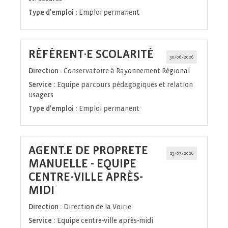
Type d'emploi :
Emploi permanent
(Nouvelle
RÉFÉRENT·E SCOLARITÉ
30/06/2026
fenêtre)
Direction :
Conservatoire à Rayonnement Régional
Service :
Equipe parcours pédagogiques et relation
usagers
Type d'emploi :
Emploi permanent
AGENT.E DE PROPRETE
13/07/2026
MANUELLE - EQUIPE
CENTRE-VILLE APRÈS-
(Nouvelle
MIDI
fenêtre)
Direction :
Direction de la Voirie
Service :
Equipe centre-ville après-midi