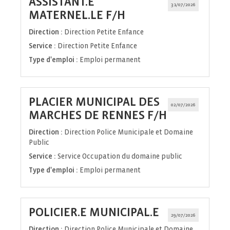
ASSISTANT.E
31/07/2026
(Nouvelle
MATERNEL.LE F/H
fenêtre)
Direction :
Direction Petite Enfance
Service :
Direction Petite Enfance
Type d'emploi :
Emploi permanent
PLACIER MUNICIPAL DES
02/07/2026
(Nouvelle
MARCHES DE RENNES F/H
fenêtre)
Direction :
Direction Police Municipale et Domaine
Public
Service :
Service Occupation du domaine public
Type d'emploi :
Emploi permanent
(Nouvelle
POLICIER.E MUNICIPAL.E
29/07/2026
fenêtre)
Direction :
Direction Police Municipale et Domaine