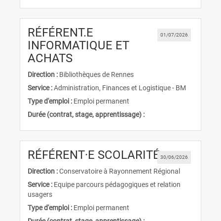
RÉFÉRENT.E
01/07/2026
INFORMATIQUE ET
(Nouvelle fenêtre)
ACHATS
Direction :
Bibliothèques de Rennes
Service :
Administration, Finances et Logistique - BM
Type d'emploi :
Emploi permanent
Durée (contrat, stage, apprentissage) :
(Nouvelle f
RÉFÉRENT·E SCOLARITÉ
30/06/2026
Direction :
Conservatoire à Rayonnement Régional
Service :
Equipe parcours pédagogiques et relation
usagers
Type d'emploi :
Emploi permanent