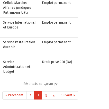
Cellule Marchés
Emploi permanent
Affaires juridiques
Patrimoine bâti
Service International
Emploi permanent
et Europe
Service Restauration
Emploi permanent
durable
Service
Droit privé CDI (DA)
Administration et
budget
Résultats 21 - 40 sur
77
« Précédent
1
2
3
4
Suivant »