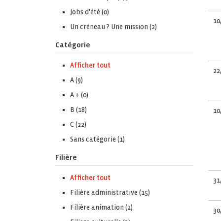
Jobs d'été (0)
10
Un créneau ? Une mission (2)
Catégorie
Afficher tout
22
A (9)
A + (0)
B (18)
10
C (22)
Sans catégorie (1)
Filière
Afficher tout
31
Filière administrative (15)
Filière animation (2)
30