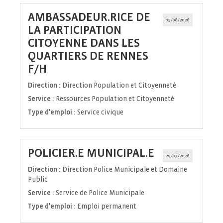
AMBASSADEUR.RICE DE
05/08/2026
LA PARTICIPATION
CITOYENNE DANS LES
QUARTIERS DE RENNES
(Nouvelle
F/H
fenêtre)
Direction :
Direction Population et Citoyenneté
Service :
Ressources Population et Citoyenneté
Type d'emploi :
Service civique
(Nouvelle
POLICIER.E MUNICIPAL.E
29/07/2026
fenêtre)
Direction :
Direction Police Municipale et Domaine
Public
Service :
Service de Police Municipale
Type d'emploi :
Emploi permanent