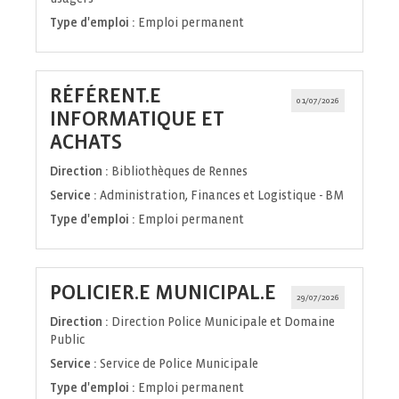
Type d'emploi :
Emploi permanent
RÉFÉRENT.E
01/07/2026
INFORMATIQUE ET
(Nouvelle
ACHATS
fenêtre)
Direction :
Bibliothèques de Rennes
Service :
Administration, Finances et Logistique - BM
Type d'emploi :
Emploi permanent
(Nouvelle
POLICIER.E MUNICIPAL.E
29/07/2026
fenêtre)
Direction :
Direction Police Municipale et Domaine
Public
Service :
Service de Police Municipale
Type d'emploi :
Emploi permanent