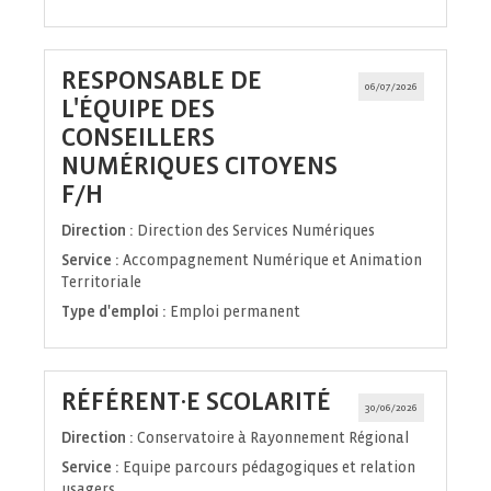
RESPONSABLE DE
06/07/2026
L'ÉQUIPE DES
CONSEILLERS
NUMÉRIQUES CITOYENS
(Nouvelle
F/H
fenêtre)
Direction :
Direction des Services Numériques
Service :
Accompagnement Numérique et Animation
Territoriale
Type d'emploi :
Emploi permanent
(Nouvelle
RÉFÉRENT·E SCOLARITÉ
30/06/2026
fenêtre)
Direction :
Conservatoire à Rayonnement Régional
Service :
Equipe parcours pédagogiques et relation
usagers