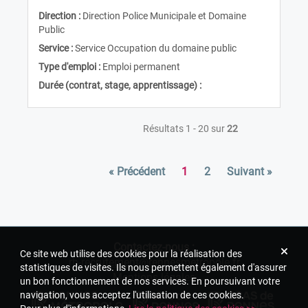
Direction :
Direction Police Municipale et Domaine
Public
Service :
Service Occupation du domaine public
Type d'emploi :
Emploi permanent
Durée (contrat, stage, apprentissage) :
Résultats 1 - 20 sur
22
« Précédent
1
2
Suivant »
Contactez-nous :
Ce site web utilise des cookies pour la réalisation des
rh-recrutement@rennesmetropole.fr
statistiques de visites. Ils nous permettent également d'assurer
Mentions légales
un bon fonctionnement de nos services. En poursuivant votre
navigation, vous acceptez l'utilisation de ces cookies.