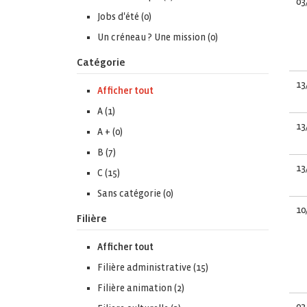
03
Jobs d'été (0)
Un créneau ? Une mission (0)
Catégorie
13
Afficher tout
A (1)
13
A + (0)
B (7)
13
C (15)
Sans catégorie (0)
10
Filière
Afficher tout
Filière administrative (15)
Filière animation (2)
03