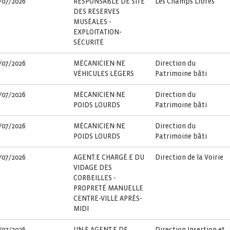
/07/2026
RESPONSABLE DE SITE
Les Champs Libres
DES RÉSERVES
MUSÉALES -
EXPLOITATION-
SÉCURITÉ
/07/2026
MÉCANICIEN·NE
Direction du
VÉHICULES LÉGERS
Patrimoine bâti
/07/2026
MÉCANICIEN·NE
Direction du
POIDS LOURDS
Patrimoine bâti
/07/2026
MÉCANICIEN·NE
Direction du
POIDS LOURDS
Patrimoine bâti
/07/2026
AGENT.E CHARGÉ.E DU
Direction de la Voirie
VIDAGE DES
CORBEILLES -
PROPRETÉ MANUELLE
CENTRE-VILLE APRÈS-
MIDI
/07/2026
UN·E AGENT.E DE
Direction Insertion et