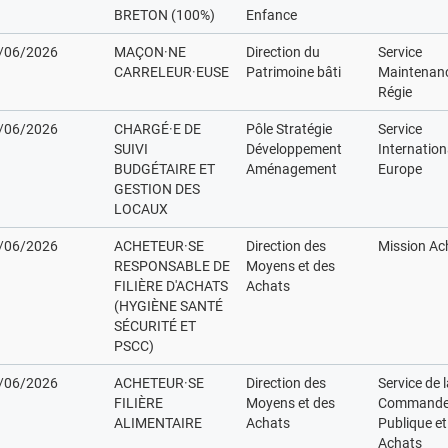
BRETON (100%)
Enfance
/06/2026
MAÇON·NE
Direction du
Service
CARRELEUR·EUSE
Patrimoine bâti
Maintenan
Régie
/06/2026
CHARGÉ·E DE
Pôle Stratégie
Service
SUIVI
Développement
Internation
BUDGÉTAIRE ET
Aménagement
Europe
GESTION DES
LOCAUX
/06/2026
ACHETEUR·SE
Direction des
Mission Ac
RESPONSABLE DE
Moyens et des
FILIÈRE D'ACHATS
Achats
(HYGIÈNE SANTÉ
SÉCURITÉ ET
PSCC)
/06/2026
ACHETEUR·SE
Direction des
Service de 
FILIÈRE
Moyens et des
Command
ALIMENTAIRE
Achats
Publique et
Achats