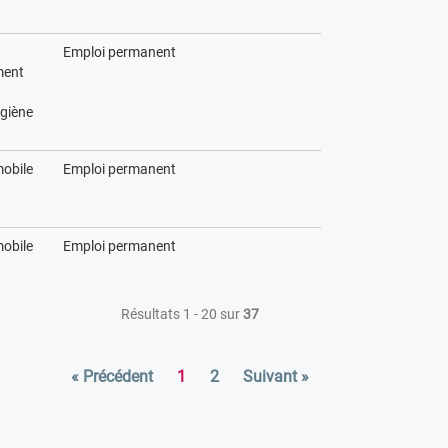
Emploi permanent
ment
ygiène
obile
Emploi permanent
obile
Emploi permanent
Résultats 1 - 20 sur
37
« Précédent
1
2
Suivant »