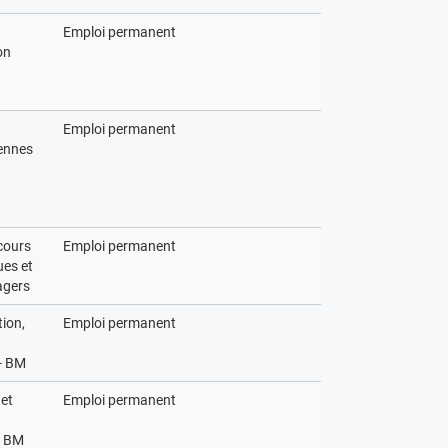
Emploi permanent
on
Emploi permanent
ennes
cours
Emploi permanent
es et
agers
ion,
Emploi permanent
t
 - BM
 et
Emploi permanent
- BM