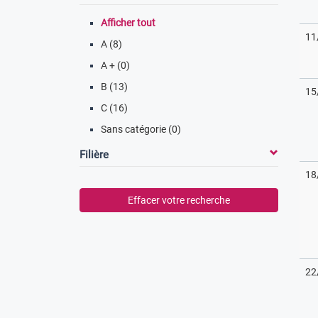
Afficher tout
11
A (8)
A + (0)
B (13)
15
C (16)
Sans catégorie (0)
Filière
18
Effacer votre recherche
22