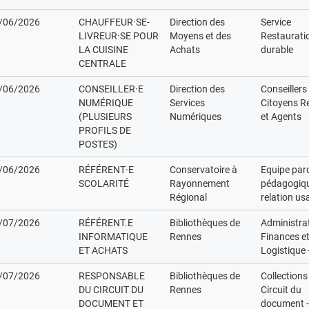
/06/2026
CHAUFFEUR·SE-
Direction des
Service
LIVREUR·SE POUR
Moyens et des
Restaurati
LA CUISINE
Achats
durable
CENTRALE
/06/2026
CONSEILLER·E
Direction des
Conseillers
NUMÉRIQUE
Services
Citoyens R
(PLUSIEURS
Numériques
et Agents
PROFILS DE
POSTES)
/06/2026
RÉFÉRENT·E
Conservatoire à
Equipe par
SCOLARITÉ
Rayonnement
pédagogiqu
Régional
relation us
/07/2026
RÉFÉRENT.E
Bibliothèques de
Administrat
INFORMATIQUE
Rennes
Finances e
ET ACHATS
Logistique
/07/2026
RESPONSABLE
Bibliothèques de
Collections
DU CIRCUIT DU
Rennes
Circuit du
DOCUMENT ET
document 