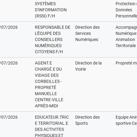
SYSTÈMES
Protection
D'INFORMATION
Données
(RSSI) F/H
Personnell
/07/2026
RESPONSABLE DE
Direction des
Accompag
L'ÉQUIPE DES
Services
Numérique 
CONSEILLERS
Numériques
Animation
NUMÉRIQUES
Territoriale
CITOYENS F/H
/07/2026
AGENT.E
Direction de la
Propreté m
CHARGÉ.E DU
Voirie
VIDAGE DES
CORBEILLES -
PROPRETÉ
MANUELLE
CENTRE-VILLE
APRÈS-MIDI
/07/2026
EDUCATEUR.TRIC
Direction des
Equipe Ani
E TERRITORIAL.E
Sports
sportive Ce
DES ACTIVITES
PHYSIQUES ET