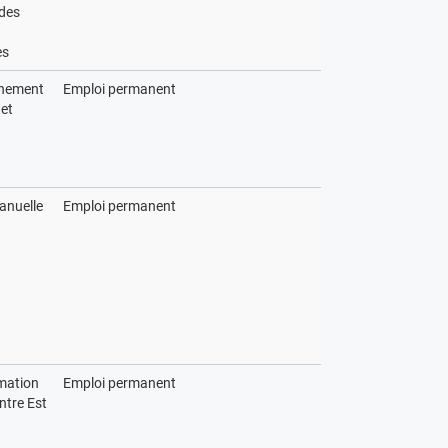
 des
es
nement
Emploi permanent
et
anuelle
Emploi permanent
mation
Emploi permanent
ntre Est