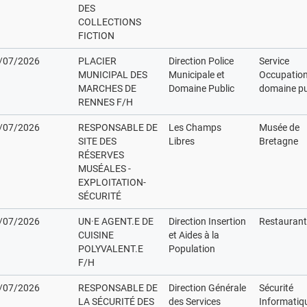
DES
COLLECTIONS
FICTION
/07/2026
PLACIER
Direction Police
Service
MUNICIPAL DES
Municipale et
Occupation
MARCHES DE
Domaine Public
domaine pu
RENNES F/H
/07/2026
RESPONSABLE DE
Les Champs
Musée de
SITE DES
Libres
Bretagne
RÉSERVES
MUSÉALES -
EXPLOITATION-
SÉCURITÉ
/07/2026
UN·E AGENT.E DE
Direction Insertion
Restaurant
CUISINE
et Aides à la
POLYVALENT.E
Population
F/H
/07/2026
RESPONSABLE DE
Direction Générale
Sécurité
LA SÉCURITÉ DES
des Services
Informatiqu