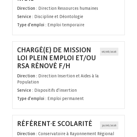
fenêtre)
Direction :
Direction Ressources humaines
Service :
Discipline et Déontologie
Type d'emploi :
Emploi temporaire
CHARGÉ(E) DE MISSION
06/08/2026
LOI PLEIN EMPLOI ET/OU
(Nouvelle
RSA RÉNOVÉ F/H
fenêtre)
Direction :
Direction Insertion et Aides à la
Population
Service :
Dispositifs d'insertion
Type d'emploi :
Emploi permanent
(Nouvelle
RÉFÉRENT·E SCOLARITÉ
30/06/2026
fenêtre)
Direction :
Conservatoire à Rayonnement Régional